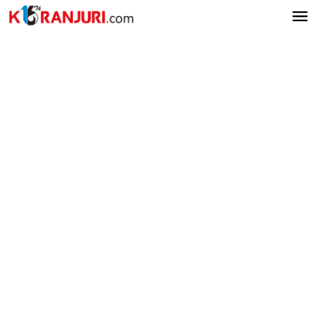
Lewati
ke
konten