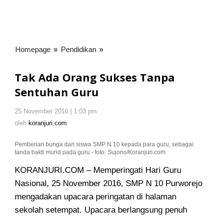
Homepage
»
Pendidikan
»
Tak
Ada
Orang
Tak Ada Orang Sukses Tanpa
Sukses
Sentuhan Guru
Tanpa
Sentuhan
25 November 2016 | 1:03 pm
oleh
Guru
koranjuri.com
oleh
koranjuri.com
Pemberian bunga dari siswa SMP N 10 kepada para guru, sebagai
tanda bakti murid pada guru - foto: Sujono/Koranjuri.com
KORANJURI.COM – Memperingati Hari Guru
Nasional, 25 November 2016, SMP N 10 Purworejo
mengadakan upacara peringatan di halaman
sekolah setempat
. Upacara berlangsung penuh