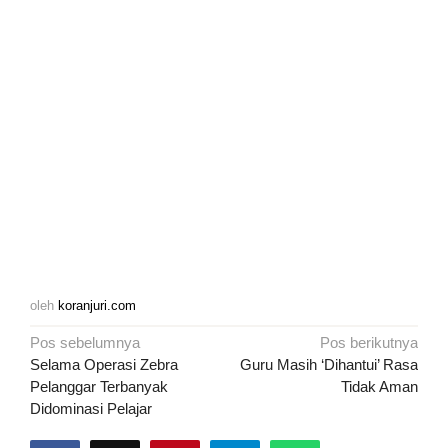
oleh
koranjuri.com
Navigasi
Pos sebelumnya
Pos berikutnya
pos
Selama Operasi Zebra
Guru Masih ‘Dihantui’ Rasa
Pelanggar Terbanyak
Tidak Aman
Didominasi Pelajar