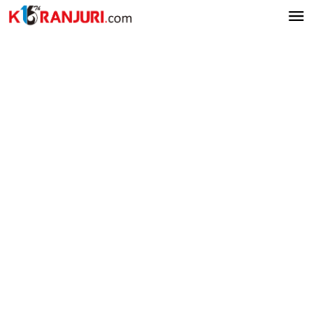
Lewati
ke
konten