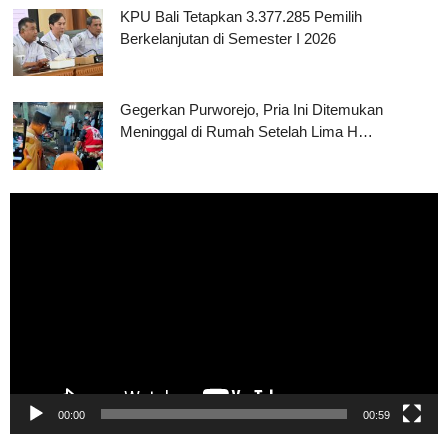
KPU Bali Tetapkan 3.377.285 Pemilih
Berkelanjutan di Semester I 2026
Gegerkan Purworejo, Pria Ini Ditemukan
Meninggal di Rumah Setelah Lima H…
Pemutar
Video
00:00
00:59