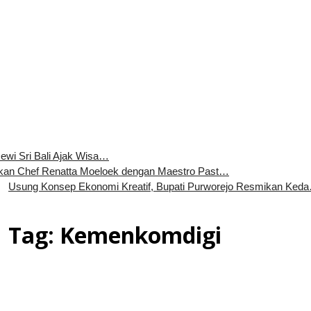
ewi Sri Bali Ajak Wisa…
an Chef Renatta Moeloek dengan Maestro Past…
Usung Konsep Ekonomi Kreatif, Bupati Purworejo Resmikan Ked
Tag:
Kemenkomdigi