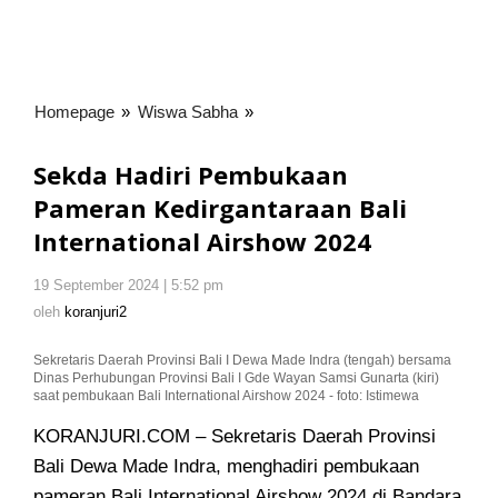
Homepage
»
Wiswa Sabha
»
Sekda
Hadiri
Pembukaan
Sekda Hadiri Pembukaan
Pameran
Pameran Kedirgantaraan Bali
Kedirgantaraan
International Airshow 2024
Bali
International
Airshow
19 September 2024 | 5:52 pm
oleh
koranjuri2
2024
oleh
koranjuri2
Sekretaris Daerah Provinsi Bali I Dewa Made Indra (tengah) bersama
Dinas Perhubungan Provinsi Bali I Gde Wayan Samsi Gunarta (kiri)
saat pembukaan Bali International Airshow 2024 - foto: Istimewa
KORANJURI.COM – Sekretaris Daerah Provinsi
Bali Dewa Made Indra, menghadiri pembukaan
pameran Bali International Airshow 2024 di Bandara