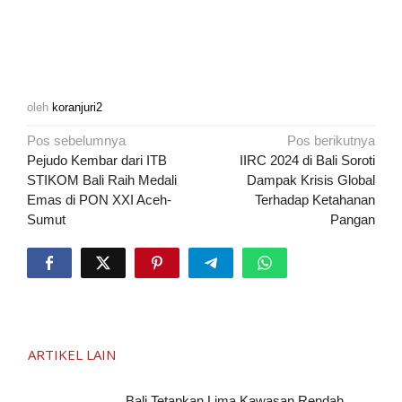
oleh
koranjuri2
Navigasi
Pos sebelumnya
Pos berikutnya
pos
Pejudo Kembar dari ITB
IIRC 2024 di Bali Soroti
STIKOM Bali Raih Medali
Dampak Krisis Global
Emas di PON XXI Aceh-
Terhadap Ketahanan
Sumut
Pangan
ARTIKEL LAIN
Bali Tetapkan Lima Kawasan Rendah