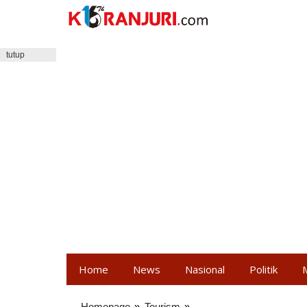
Lewati
ke
konten
tutup
Home
News
Nasional
Politik
Homepage
»
Tourism
»
Rejeki