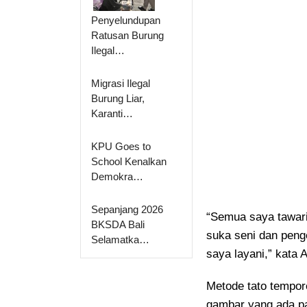
Penyelundupan
Ratusan Burung
Ilegal…
Migrasi Ilegal
Burung Liar,
Karanti…
KPU Goes to
School Kenalkan
Demokra…
Sepanjang 2026
“Semua saya tawari.
BKSDA Bali
suka seni dan peng
Selamatka…
saya layani,” kata 
Metode tato tempor
gambar yang ada pa