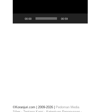
00:00
00:59
©Koranjuri.com | 2009-2026 |
Pedoman Media
Siber
·
Tentang Kami
·
Ketentuan Penggunaan
·