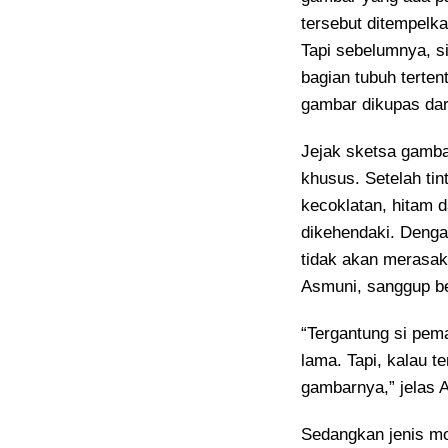
tersebut ditempelka
Tapi sebelumnya, s
bagian tubuh terte
gambar dikupas dari
Jejak sketsa gamba
khusus. Setelah tin
kecoklatan, hitam 
dikehendaki. Dengan
tidak akan merasak
Asmuni, sanggup be
“Tergantung si pema
lama. Tapi, kalau t
gambarnya,” jelas 
Sedangkan jenis mo