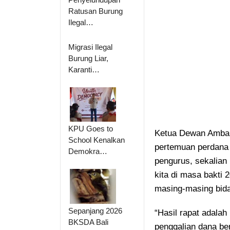
Ratusan Burung
Ilegal…
Migrasi Ilegal
Burung Liar,
Karanti…
KPU Goes to
Ketua Dewan Ambal
School Kenalkan
pertemuan perdana 
Demokra…
pengurus, sekalian
kita di masa bakti
masing-masing bid
Sepanjang 2026
“Hasil rapat adalah
BKSDA Bali
penggalian dana be