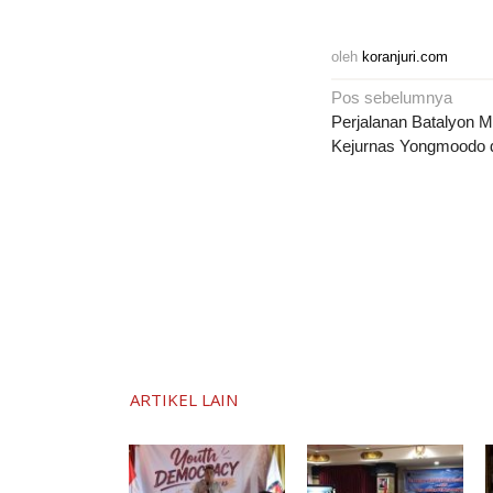
oleh
koranjuri.com
Navigasi
Pos sebelumnya
pos
Perjalanan Batalyon M
Kejurnas Yongmoodo d
ARTIKEL LAIN