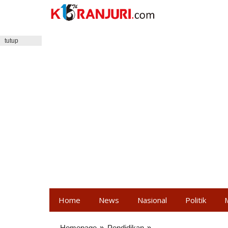
Lewati
ke
konten
tutup
Home
News
Nasional
Politik
Homepage
»
Pendidikan
»
Rapat