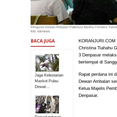
Pengurus Dewan Ambalan Pattimura Martha Christina Tiaha
foto: Istimewa
BACA JUGA
KORANJURI.COM – 
Christina Tiahahu
3 Denpasar melaks
bertempat di Sangg
Rapat perdana ini 
Jaga Kelestarian
Maskot Pulau
Dewan Ambalan sesu
Dewat…
Ketua Majelis Pem
Denpasar.
Penyelundupan