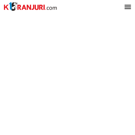
Lewati
ke
konten