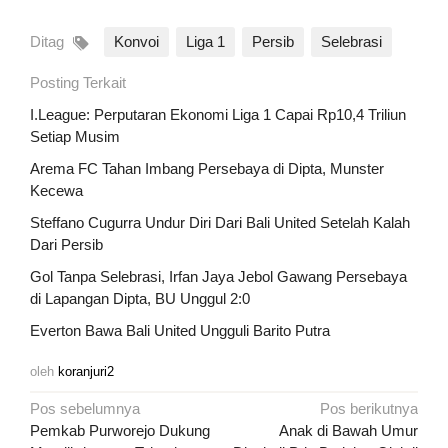
Ditag
Konvoi
Liga 1
Persib
Selebrasi
Posting Terkait
I.League: Perputaran Ekonomi Liga 1 Capai Rp10,4 Triliun
Setiap Musim
Arema FC Tahan Imbang Persebaya di Dipta, Munster
Kecewa
Steffano Cugurra Undur Diri Dari Bali United Setelah Kalah
Dari Persib
Gol Tanpa Selebrasi, Irfan Jaya Jebol Gawang Persebaya
di Lapangan Dipta, BU Unggul 2:0
Everton Bawa Bali United Ungguli Barito Putra
oleh
koranjuri2
Navigasi
Pos sebelumnya
Pos berikutnya
pos
Pemkab Purworejo Dukung
Anak di Bawah Umur