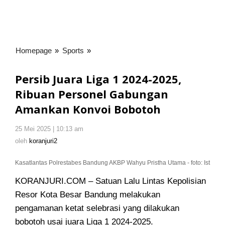
Homepage
»
Sports
»
Persib
Juara
Liga
Persib Juara Liga 1 2024-2025,
1
Ribuan Personel Gabungan
2024-
Amankan Konvoi Bobotoh
2025,
Ribuan
Personel
25 Mei 2025 | 10:13 am
oleh
koranjuri2
Gabungan
oleh
koranjuri2
Amankan
Konvoi
Kasatlantas Polrestabes Bandung AKBP Wahyu Pristha Utama - foto: Ist
Bobotoh
KORANJURI.COM – Satuan Lalu Lintas Kepolisian
Resor Kota Besar Bandung melakukan
pengamanan ketat selebrasi yang dilakukan
bobotoh usai juara Liga 1 2024-2025.