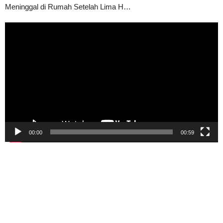
Meninggal di Rumah Setelah Lima H…
Pemutar
Video
00:00
00:59