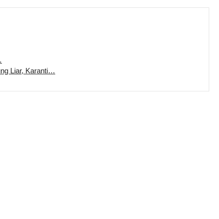
…
ung Liar, Karanti…