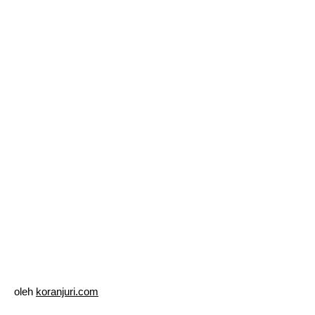
oleh
koranjuri.com