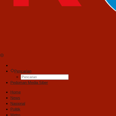
Pencarian
Pedoman Media Siber
Home
News
Nasional
Politik
Metro