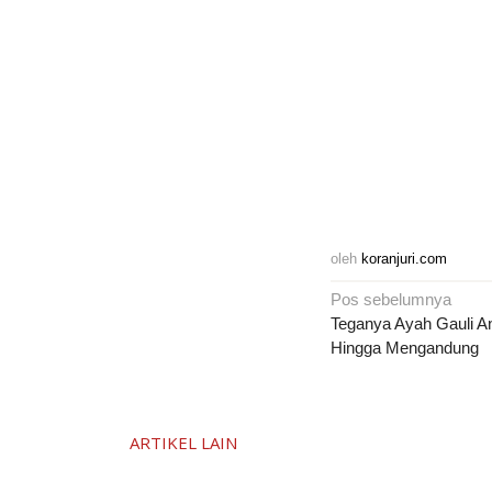
oleh
koranjuri.com
Navigasi
Pos sebelumnya
pos
Teganya Ayah Gauli 
Hingga Mengandung
ARTIKEL LAIN