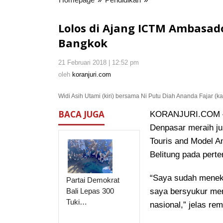
di
Ajang
Lolos di Ajang ICTM Ambasad
ICTM
Bangkok
Ambasador,
Siswi
21 Februari 2018 | 12:52 pm
oleh
SMP
koranjuri.com
oleh
koranjuri.com
PGRI
1
Widi Asih Utami (kiri) bersama Ni Putu Diah Ananda Fajar (ka
Denpasar
Menuju
BACA JUGA
KORANJURI.COM – W
Bangkok
Denpasar meraih jua
Touris and Model 
Belitung pada perte
“Saya sudah meneku
Partai Demokrat
Bali Lepas 300
saya bersyukur mend
Tuki…
nasional,” jelas re