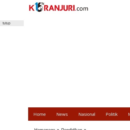
Lewati
ke
konten
tutup
Home
News
Nasional
Politik
Homepage
»
Pendidikan
»
Lolos