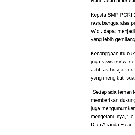
Nanti akan diberik
Kepala SMP PGRI 
rasa bangga atas pr
Widi, dapat menjadi
yang lebih gemilang
Kebanggaan itu buk
juga siswa siswi se
aktifitas belajar m
yang mengikuti sua
“Setiap ada teman k
memberikan dukung
juga mengumumkan 
mengetahuinya,” j
Diah Ananda Fajar.