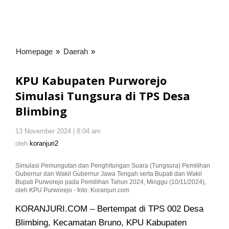
Homepage
»
Daerah
»
KPU
Kabupaten
Purworejo
KPU Kabupaten Purworejo
Simulasi
Simulasi Tungsura di TPS Desa
Tungsura
Blimbing
di
TPS
Desa
13 November 2024 | 8:04 am
oleh
Blimbing
koranjuri2
oleh
koranjuri2
Simulasi Pemungutan dan Penghitungan Suara (Tungsura) Pemilihan
Gubernur dan Wakil Gubernur Jawa Tengah serta Bupati dan Wakil
Bupati Purworejo pada Pemilihan Tahun 2024, Minggu (10/11/2024),
oleh KPU Purworejo - foto: Koranjuri.com
KORANJURI.COM – Bertempat di TPS 002 Desa
Blimbing, Kecamatan Bruno, KPU Kabupaten