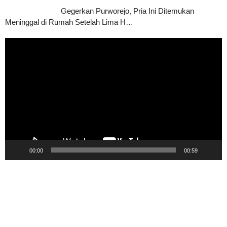
Gegerkan Purworejo, Pria Ini Ditemukan
Meninggal di Rumah Setelah Lima H…
Pemutar
Video
00:00
00:59