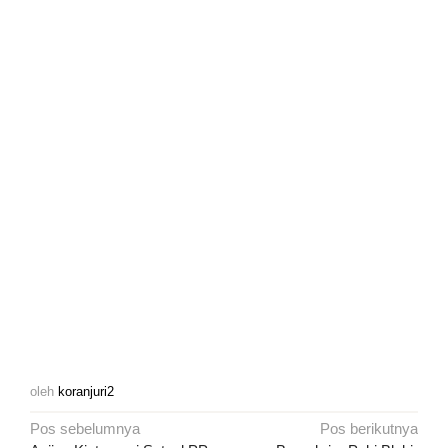
oleh
koranjuri2
Navigasi
Pos sebelumnya
Pos berikutnya