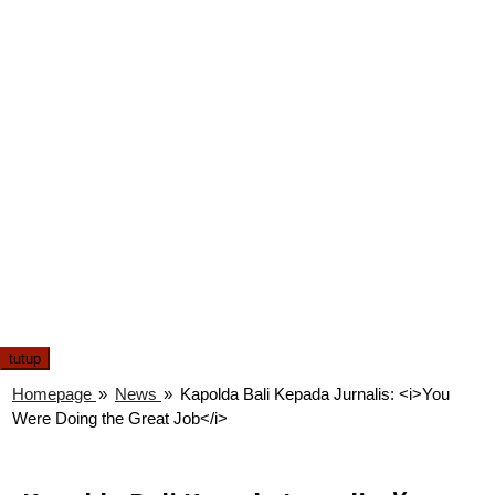
tutup
Homepage
»
News
»
Kapolda Bali Kepada Jurnalis: <i>You
Were Doing the Great Job</i>