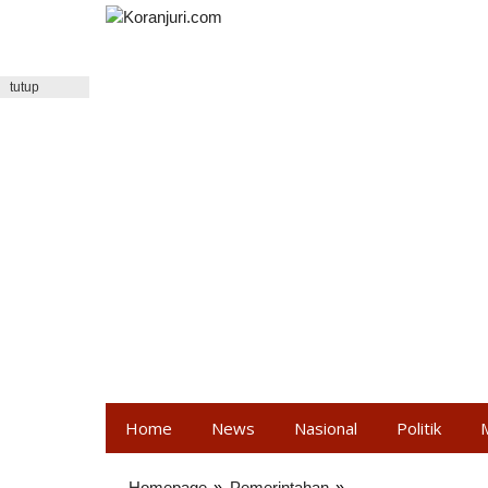
Lewati
ke
konten
tutup
Home
News
Nasional
Politik
Homepage
»
Pemerintahan
»
Kadis