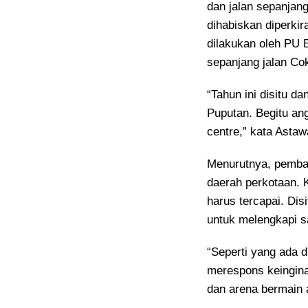
dan jalan sepanjan
dihabiskan diperkir
dilakukan oleh PU B
sepanjang jalan Co
“Tahun ini disitu d
Puputan. Begitu ang
centre,” kata Astaw
Menurutnya, pemban
daerah perkotaan. 
harus tercapai. Di
untuk melengkapi s
“Seperti yang ada 
merespons keingina
dan arena bermain 