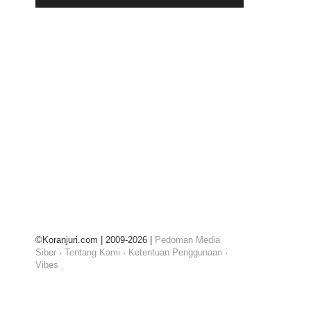
©Koranjuri.com | 2009-2026 |
Pedoman Media
Siber
·
Tentang Kami
·
Ketentuan Penggunaan
·
Vibes