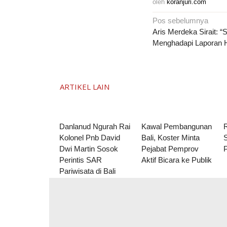
oleh
koranjuri.com
Navigasi
Pos sebelumnya
pos
Aris Merdeka Sirait: “
Menghadapi Laporan
ARTIKEL LAIN
Danlanud Ngurah Rai
Kawal Pembangunan
R
Kolonel Pnb David
Bali, Koster Minta
Dwi Martin Sosok
Pejabat Pemprov
Perintis SAR
Aktif Bicara ke Publik
Pariwisata di Bali
Komentar