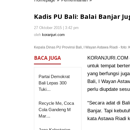
PU
Bali:
Kadis PU Bali: Balai Banjar J
Balai
Banjar
27 Oktober 2015 | 3:42 pm
oleh
Juga
koranjuri.com
oleh
koranjuri.com
Ruang
Publik
Kepala Dinas PU Provinsi Bali, I Wayan Astawa Riadi - foto: 
BACA JUGA
KORANJURI.COM – Ji
untuk tempat bert
yang berfungsi juga
Partai Demokrat
Bali, I Wayan Asta
Bali Lepas 300
perlu diupdate sesu
Tuki…
“Secara adat di Bal
Recycle Me, Coca
Cola Gandeng M
Banjar. Tapi kebut
Mar…
kata Astawa Riadi 
Jaga Kelestarian