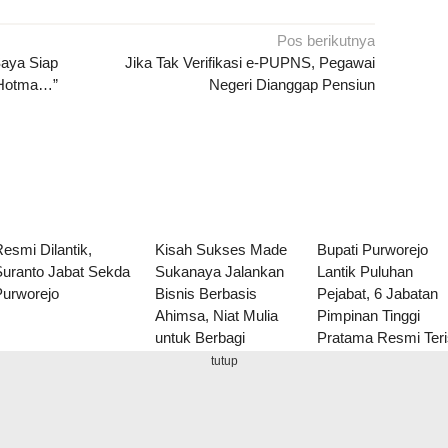
Pos berikutnya
Saya Siap
Jika Tak Verifikasi e-PUPNS, Pegawai
 Hotma…”
Negeri Dianggap Pensiun
esmi Dilantik,
Kisah Sukses Made
Bupati Purworejo
Suranto Jabat Sekda
Sukanaya Jalankan
Lantik Puluhan
Purworejo
Bisnis Berbasis
Pejabat, 6 Jabatan
Ahimsa, Niat Mulia
Pimpinan Tinggi
untuk Berbagi
Pratama Resmi Teri
tutup