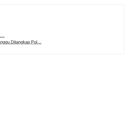
ka…
anggu Ditangkap Pol…