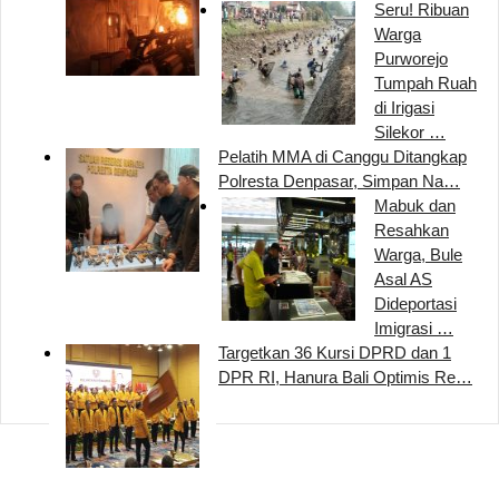
Seru! Ribuan
Warga
Purworejo
Tumpah Ruah
di Irigasi
Silekor …
Pelatih MMA di Canggu Ditangkap
Polresta Denpasar, Simpan Na…
Mabuk dan
Resahkan
Warga, Bule
Asal AS
Dideportasi
Imigrasi …
Targetkan 36 Kursi DPRD dan 1
DPR RI, Hanura Bali Optimis Re…