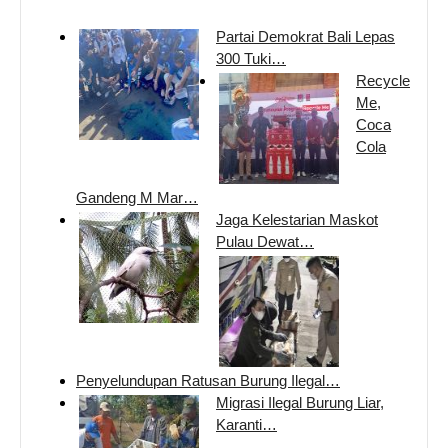
Partai Demokrat Bali Lepas
300 Tuki…
Recycle
Me,
Coca
Cola
Gandeng M Mar…
Jaga Kelestarian Maskot
Pulau Dewat…
Penyelundupan Ratusan Burung Ilegal…
Migrasi Ilegal Burung Liar,
Karanti…