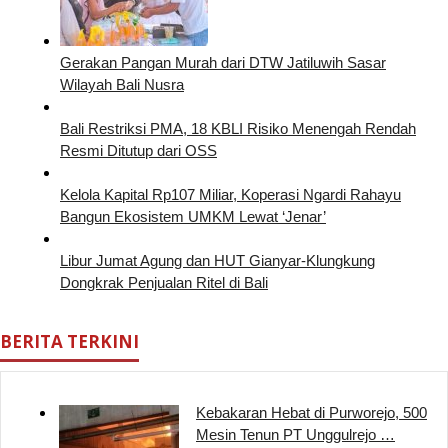
Gerakan Pangan Murah dari DTW Jatiluwih Sasar
Wilayah Bali Nusra
Bali Restriksi PMA, 18 KBLI Risiko Menengah Rendah
Resmi Ditutup dari OSS
Kelola Kapital Rp107 Miliar, Koperasi Ngardi Rahayu
Bangun Ekosistem UMKM Lewat ‘Jenar’
Libur Jumat Agung dan HUT Gianyar-Klungkung
Dongkrak Penjualan Ritel di Bali
BERITA TERKINI
Kebakaran Hebat di Purworejo, 500
Mesin Tenun PT Unggulrejo …