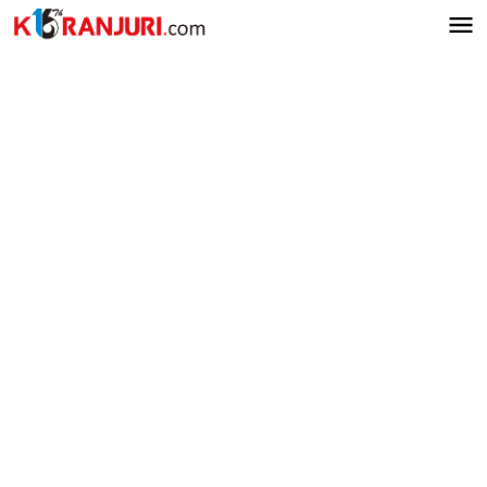
Lewati
ke
konten