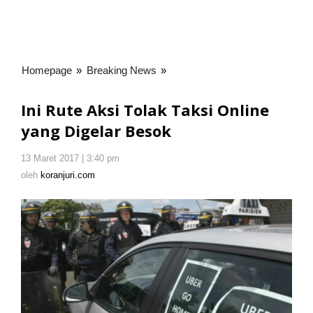
Homepage
»
Breaking News
»
Ini
Rute
Aksi
Ini Rute Aksi Tolak Taksi Online
Tolak
yang Digelar Besok
Taksi
Online
13 Maret 2017 | 3:40 pm
oleh
yang
koranjuri.com
oleh
koranjuri.com
Digelar
Besok