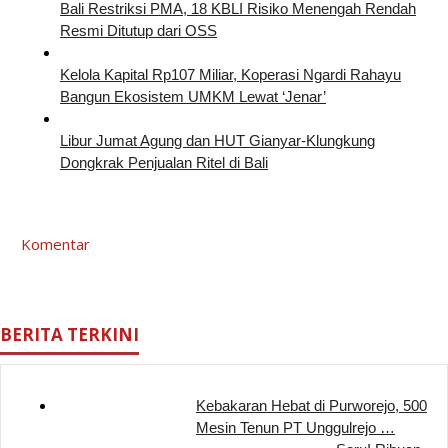
Bali Restriksi PMA, 18 KBLI Risiko Menengah Rendah
Resmi Ditutup dari OSS
Kelola Kapital Rp107 Miliar, Koperasi Ngardi Rahayu
Bangun Ekosistem UMKM Lewat ‘Jenar’
Libur Jumat Agung dan HUT Gianyar-Klungkung
Dongkrak Penjualan Ritel di Bali
Komentar
BERITA TERKINI
Kebakaran Hebat di Purworejo, 500
Mesin Tenun PT Unggulrejo …