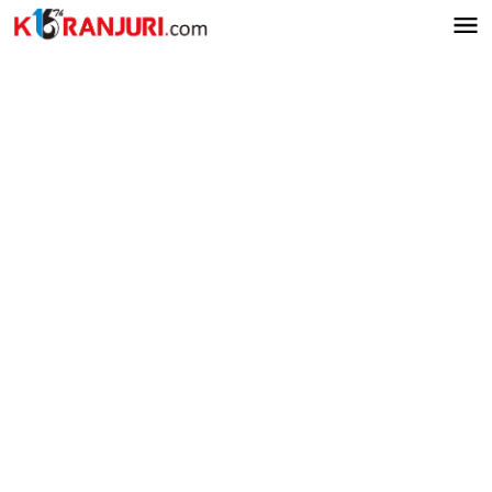
Lewati
ke
konten