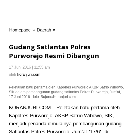
Homepage
»
Daerah
»
Gudang
Satlantas
Polres
Gudang Satlantas Polres
Purworejo
Purworejo Resmi Dibangun
Resmi
Dibangun
17 Juni 2016 | 11:55 am
oleh
koranjuri.com
oleh
koranjuri.com
Peletakan batu pertama oleh Kapolres Purworejo AKBP Satrio Wibowo,
SIK dalam pembangunan gudang satlantas Polres Purworejo, Jum'at,
17 Juni 2016 - foto: Sujono/Koranjuri.com
KORANJURI.COM – Peletakan batu pertama oleh
Kapolres Purworejo, AKBP Satrio Wibowo, SIK,
menjadi penanda
dimulainya pembangunan gudang
Satlantas Polres Purworejo, Jum’at (17/6), di