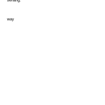
senang.
way