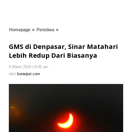
Homepage
»
Peristiwa
»
GMS
di
Denpasar,
GMS di Denpasar, Sinar Matahari
Sinar
Lebih Redup Dari Biasanya
Matahari
Lebih
9 Maret 2016 | 9:45 am
oleh
Redup
koranjuri.com
oleh
koranjuri.com
Dari
Biasanya