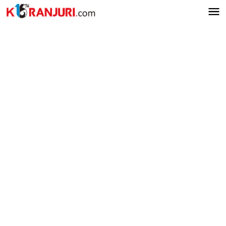
Lewati
ke
konten