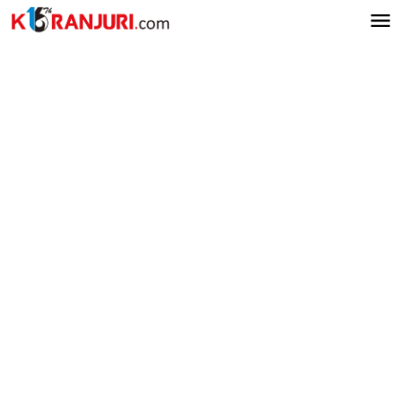
Lewati
ke
konten