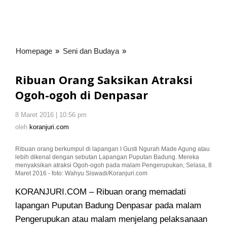
Homepage
»
Seni dan Budaya
»
Ribuan
Orang
Saksikan
Ribuan Orang Saksikan Atraksi
Atraksi
Ogoh-ogoh di Denpasar
Ogoh-
ogoh
8 Maret 2016 | 10:56 pm
oleh
di
koranjuri.com
oleh
koranjuri.com
Denpasar
Ribuan orang berkumpul di lapangan I Gusti Ngurah Made Agung atau
lebih dikenal dengan sebutan Lapangan Puputan Badung. Mereka
menyaksikan atraksi Ogoh-ogoh pada malam Pengerupukan, Selasa, 8
Maret 2016 - foto: Wahyu Siswadi/Koranjuri.com
KORANJURI.COM – Ribuan orang memadati
lapangan Puputan Badung Denpasar pada malam
Pengerupukan atau malam menjelang pelaksanaan