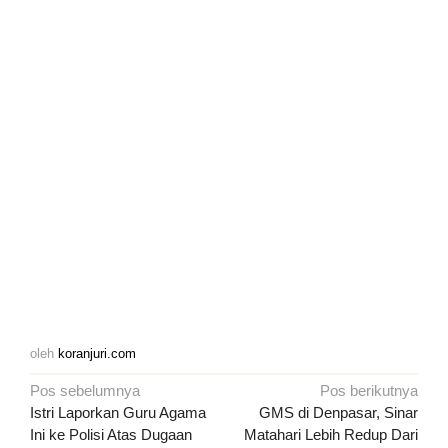
oleh
koranjuri.com
Navigasi
Pos sebelumnya
Pos berikutnya
pos
Istri Laporkan Guru Agama
GMS di Denpasar, Sinar
Ini ke Polisi Atas Dugaan
Matahari Lebih Redup Dari