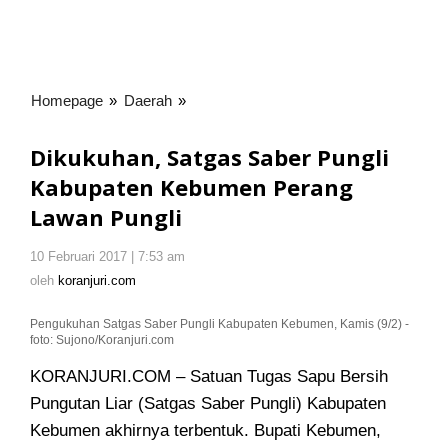
Homepage
»
Daerah
»
Dikukuhan,
Satgas
Saber
Dikukuhan, Satgas Saber Pungli
Pungli
Kabupaten Kebumen Perang
Kabupaten
Lawan Pungli
Kebumen
Perang
Lawan
10 Februari 2017 | 7:53 am
oleh
Pungli
koranjuri.com
oleh
koranjuri.com
Pengukuhan Satgas Saber Pungli Kabupaten Kebumen, Kamis (9/2) -
foto: Sujono/Koranjuri.com
KORANJURI.COM – Satuan Tugas Sapu Bersih
Pungutan Liar (Satgas Saber Pungli) Kabupaten
Kebumen akhirnya terbentuk
. Bupati Kebumen,