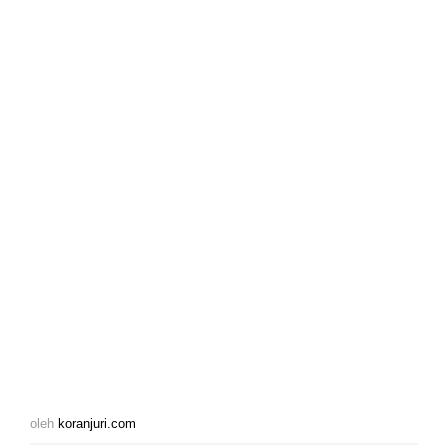
oleh
koranjuri.com