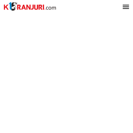
Lewati
ke
konten