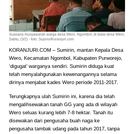
Suasana musyawarah warga desa Wero, Ngombol, di balai desa Wero,
Sabtu, (3/2) - foto: Sujono/Koranjuri.com
KORANJURI.COM – Sumirin, mantan Kepala Desa
Wero, Kecamatan Ngombol, Kabupaten Purworejo,
‘digugat’ warganya sendiri
. Sumirin diduga kuat
telah menyalahgunakan kewenangannya selama
dirinya menjabat kades Wero periode 2011-2017.
Terungkapnya ulah Sumirin ini, karena dia telah
mengalihsewakan tanah GG yang ada di wilayah
Wero seluas kurang lebih 7-8 hektar. Tanah itu
disewakan dari pengusaha buah naga ke
pengusaha tambak udang pada tahun 2017, tanpa