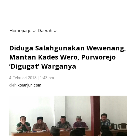
Homepage
»
Daerah
»
Diduga
Salahgunakan
Wewenang,
Diduga Salahgunakan Wewenang,
Mantan
Mantan Kades Wero, Purworejo
Kades
‘Digugat’ Warganya
Wero,
Purworejo
'Digugat'
4 Februari 2018 | 1:43 pm
oleh
koranjuri.com
Warganya
oleh
koranjuri.com