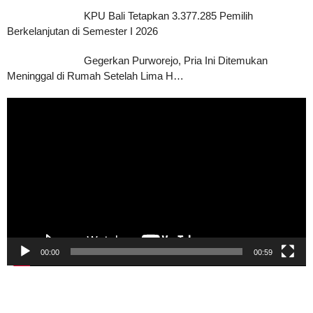
KPU Bali Tetapkan 3.377.285 Pemilih
Berkelanjutan di Semester I 2026
Gegerkan Purworejo, Pria Ini Ditemukan
Meninggal di Rumah Setelah Lima H…
Pemutar
Video
00:00
00:59