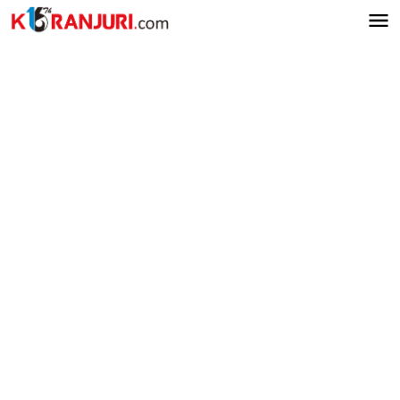
Lewati
ke
konten