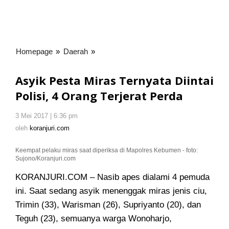
Homepage
»
Daerah
»
Asyik
Pesta
Miras
Asyik Pesta Miras Ternyata Diintai
Ternyata
Polisi, 4 Orang Terjerat Perda
Diintai
Polisi,
3 Mei 2017 | 6:36 pm
oleh
4
koranjuri.com
oleh
koranjuri.com
Orang
Terjerat
Keempat pelaku miras saat diperiksa di Mapolres Kebumen - foto:
Perda
Sujono/Koranjuri.com
KORANJURI.COM – Nasib apes dialami 4 pemuda
ini. Saat sedang asyik menenggak miras jenis ciu,
Trimin (33)
, Warisman (26), Supriyanto (20), dan
Teguh (23), semuanya warga Wonoharjo,