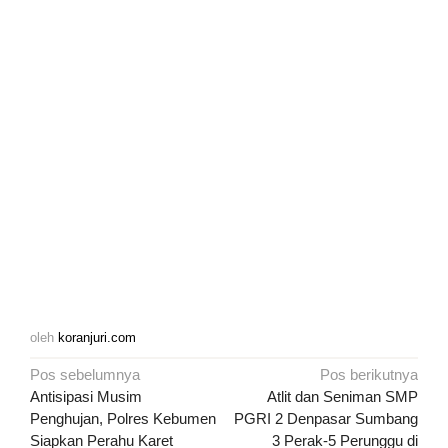
oleh
koranjuri.com
Navigasi
Pos sebelumnya
Pos berikutnya
pos
Antisipasi Musim
Atlit dan Seniman SMP
Penghujan, Polres Kebumen
PGRI 2 Denpasar Sumbang
Siapkan Perahu Karet
3 Perak-5 Perunggu di