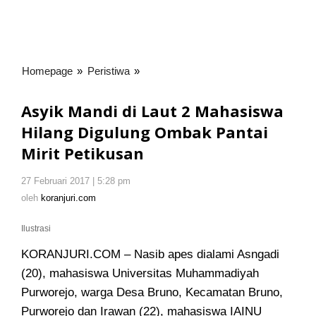
Homepage
»
Peristiwa
»
Asyik
Mandi
di
Asyik Mandi di Laut 2 Mahasiswa
Laut
Hilang Digulung Ombak Pantai
2
Mirit Petikusan
Mahasiswa
Hilang
Digulung
27 Februari 2017 | 5:28 pm
oleh
koranjuri.com
Ombak
oleh
koranjuri.com
Pantai
Mirit
Ilustrasi
Petikusan
KORANJURI.COM – Nasib apes dialami Asngadi
(20), mahasiswa Universitas Muhammadiyah
Purworejo
, warga Desa Bruno, Kecamatan Bruno,
Purworejo dan Irawan (22), mahasiswa IAINU