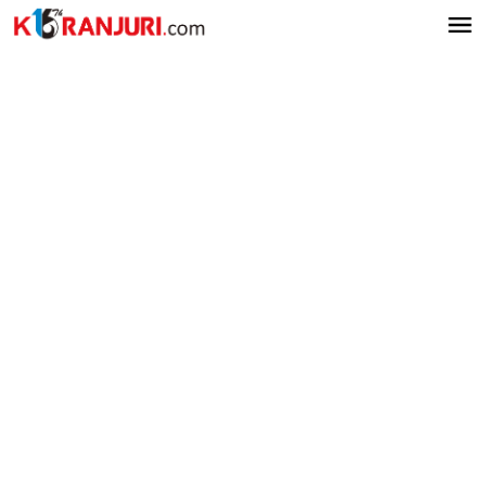
Lewati
ke
konten