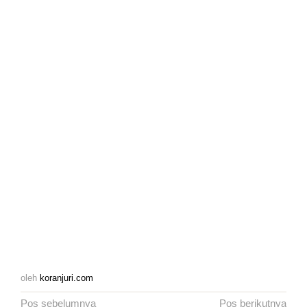
oleh
koranjuri.com
Navigasi
Pos sebelumnya
Pos berikutnya