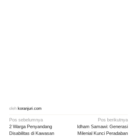
oleh
koranjuri.com
Navigasi
Pos sebelumnya
Pos berikutnya
pos
2 Warga Penyandang
Idham Samawi: Generasi
Disabilitas di Kawasan
Milenial Kunci Peradaban