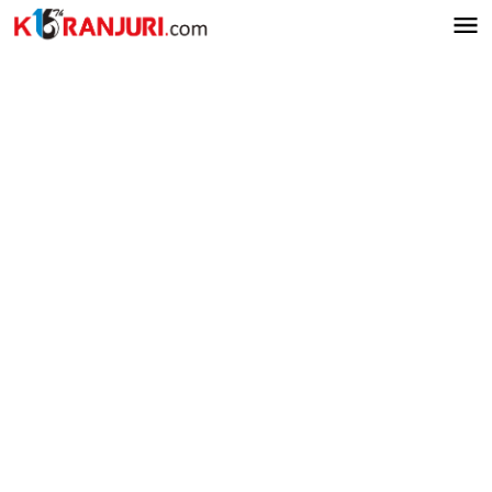
Lewati
ke
konten