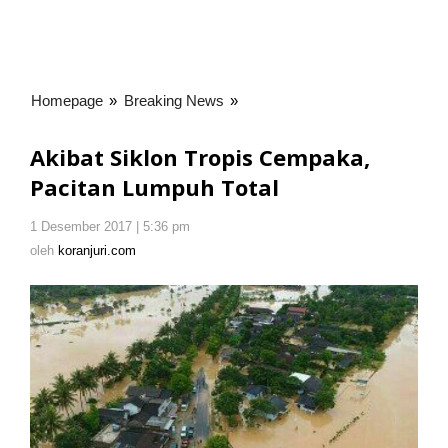
Homepage
»
Breaking News
»
Akibat
Siklon
Tropis
Akibat Siklon Tropis Cempaka,
Cempaka,
Pacitan Lumpuh Total
Pacitan
Lumpuh
1 Desember 2017 | 5:36 pm
oleh
Total
koranjuri.com
oleh
koranjuri.com