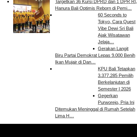
Targetkan 36 Kursi DPRD dan 1 DPR RI,
Hanura Bali Optimis Reborn di Pemi…
60 Seconds to
Tokyo, Cara Quest
Vibe Dewi Sri Bali
Ajak Wisatawan
Jelaja…
Gerakan Langit
Biru Partai Demokrat Lepas 9.000 Benih
Ikan Mujair di Dan…
KPU Bali Tetapkan
3.377.285 Pemilih
Berkelanjutan di
Semester I 2026
Gegerkan
Purworejo, Pria Ini
Ditemukan Meninggal di Rumah Setelah
Lima H…
Pemutar
Video