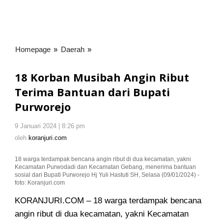
Homepage
»
Daerah
»
18
Korban
Musibah
18 Korban Musibah Angin Ribut
Angin
Terima Bantuan dari Bupati
Ribut
Purworejo
Terima
Bantuan
dari
9 Januari 2024 | 8:26 pm
oleh
koranjuri.com
Bupati
oleh
koranjuri.com
Purworejo
18 warga terdampak bencana angin ribut di dua kecamatan, yakni
Kecamatan Purwodadi dan Kecamatan Gebang, menerima bantuan
sosial dari Bupati Purworejo Hj Yuli Hastuti SH, Selasa (09/01/2024) -
foto: Koranjuri.com
KORANJURI.COM – 18 warga terdampak bencana
angin ribut di dua kecamatan, yakni Kecamatan