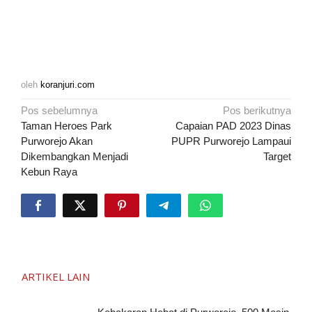
oleh
koranjuri.com
Navigasi
Pos sebelumnya
Pos berikutnya
pos
Taman Heroes Park
Capaian PAD 2023 Dinas
Purworejo Akan
PUPR Purworejo Lampaui
Dikembangkan Menjadi
Target
Kebun Raya
ARTIKEL LAIN