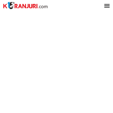
Lewati
ke
konten