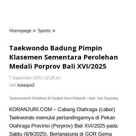
Homepage
»
Sports
»
Taekwondo
Badung
Pimpin
Taekwondo Badung Pimpin
Klasemen
Klasemen Sementara Perolehan
Sementara
Medali Porprov Bali XVI/2025
Perolehan
Medali
Porprov
7 September 2025 | 12:28 pm
oleh
Bali
koranjuri2
oleh
koranjuri2
XVI/2025
Taekwondoin Pelatnas Ni Kadek Heni Prikasih - foto: Yan Daulaka
KORANJURI.COM – Cabang Olahraga (cabor)
Taekwondo memulai pertandingannya di Pekan
Olahraga Provinsi (Porprov) Bali XVI/2025 pada
Sabtu (6/9/2025). Berlangsung di GOR Gema