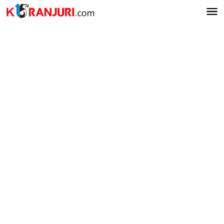
Lewati
ke
konten