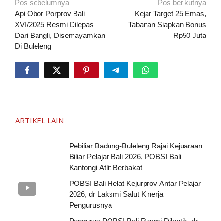
Navigasi
Pos sebelumnya
Pos berikutnya
pos
Api Obor Porprov Bali
Kejar Target 25 Emas,
XVI/2025 Resmi Dilepas
Tabanan Siapkan Bonus
Dari Bangli, Disemayamkan
Rp50 Juta
Di Buleleng
ARTIKEL LAIN
Pebiliar Badung-Buleleng Rajai Kejuaraan
Biliar Pelajar Bali 2026, POBSI Bali
Kantongi Atlit Berbakat
POBSI Bali Helat Kejurprov Antar Pelajar
2026, dr Laksmi Salut Kinerja
Pengurusnya
Pengurus POBSI Bali Resmi Dilantik, dr