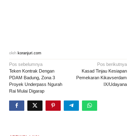
oleh
koranjuri.com
Navigasi
Pos sebelumnya
Pos berikutnya
pos
Teken Kontrak Dengan
Kasad Tinjau Kesiapan
PDAM Badung, Zona 3
Pemekaran Kikavserdam
Proyek Underpass Ngurah
IX/Udayana
Rai Mulai Digarap