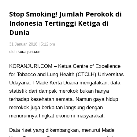
Smoking!
Jumlah
Stop Smoking! Jumlah Perokok di
Perokok
Indonesia Tertinggi Ketiga di
di
Dunia
Indonesia
Tertinggi
Ketiga
31 Januari 2018 | 5:12 pm
oleh
koranjuri.com
di
oleh
koranjuri.com
Dunia
KORANJURI.COM – Ketua Centre of Excellence
for Tobacco and Lung Health (CTCLH) Universitas
Udayana, I Made Kerta Duana
mengatakan, data
statistik dari dampak merokok bukan hanya
terhadap kesehatan semata. Namun gaya hidup
merokok juga berkaitan langsung dengan
menurunnya tingkat ekonomi masyarakat.
Data riset yang dikembangkan, menurut Made