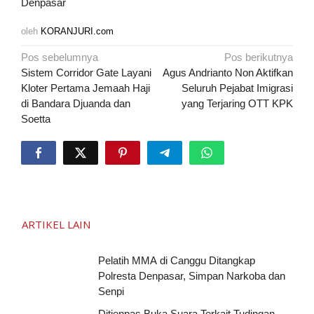
Denpasar
oleh
KORANJURI.com
Navigasi
Pos sebelumnya
Pos berikutnya
pos
Sistem Corridor Gate Layani
Agus Andrianto Non Aktifkan
Kloter Pertama Jemaah Haji
Seluruh Pejabat Imigrasi
di Bandara Djuanda dan
yang Terjaring OTT KPK
Soetta
ARTIKEL LAIN
Pelatih MMA di Canggu Ditangkap
Polresta Denpasar, Simpan Narkoba dan
Senpi
Ditjenpas Buka Suara Terkait Tudingan