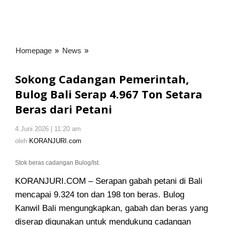
Homepage
»
News
»
Sokong
Cadangan
Pemerintah,
Sokong Cadangan Pemerintah,
Bulog
Bulog Bali Serap 4.967 Ton Setara
Bali
Beras dari Petani
Serap
4.967
Ton
4 Juni 2026 | 11:20 am
oleh
KORANJURI.com
Setara
oleh
KORANJURI.com
Beras
dari
Stok beras cadangan Bulog/Ist.
Petani
KORANJURI.COM – Serapan gabah petani di Bali
mencapai 9.324 ton dan 198 ton beras. Bulog
Kanwil Bali mengungkapkan, gabah dan beras yang
diserap digunakan untuk mendukung cadangan