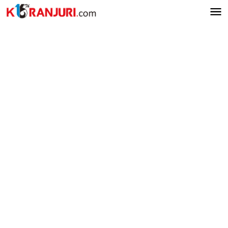
Lewati
ke
konten