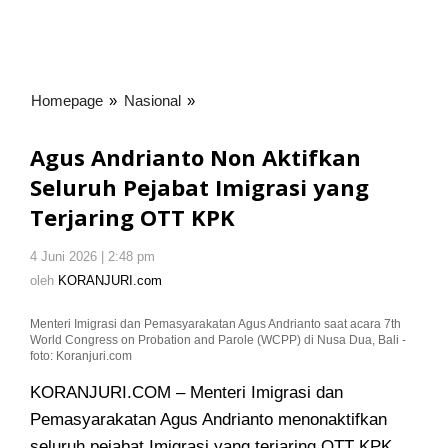
Homepage
»
Nasional
»
Agus
Andrianto
Non
Agus Andrianto Non Aktifkan
Aktifkan
Seluruh Pejabat Imigrasi yang
Seluruh
Terjaring OTT KPK
Pejabat
Imigrasi
yang
4 Juni 2026 | 2:48 pm
oleh
KORANJURI.com
Terjaring
oleh
KORANJURI.com
OTT
KPK
Menteri Imigrasi dan Pemasyarakatan Agus Andrianto saat acara 7th
World Congress on Probation and Parole (WCPP) di Nusa Dua, Bali -
foto: Koranjuri.com
KORANJURI.COM – Menteri Imigrasi dan
Pemasyarakatan Agus Andrianto menonaktifkan
seluruh pejabat Imigrasi yang terjaring OTT KPK.