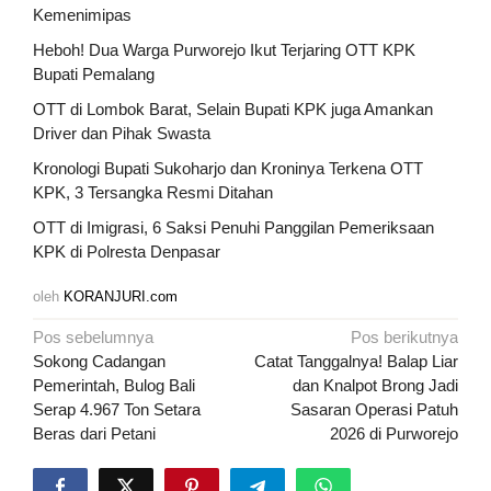
Kemenimipas
Heboh! Dua Warga Purworejo Ikut Terjaring OTT KPK
Bupati Pemalang
OTT di Lombok Barat, Selain Bupati KPK juga Amankan
Driver dan Pihak Swasta
Kronologi Bupati Sukoharjo dan Kroninya Terkena OTT
KPK, 3 Tersangka Resmi Ditahan
OTT di Imigrasi, 6 Saksi Penuhi Panggilan Pemeriksaan
KPK di Polresta Denpasar
oleh
KORANJURI.com
Navigasi
Pos sebelumnya
Pos berikutnya
pos
Sokong Cadangan
Catat Tanggalnya! Balap Liar
Pemerintah, Bulog Bali
dan Knalpot Brong Jadi
Serap 4.967 Ton Setara
Sasaran Operasi Patuh
Beras dari Petani
2026 di Purworejo