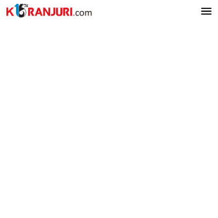
Lewati
ke
konten