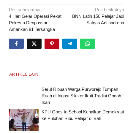
Navigasi
Pos sebelumnya
Pos berikutnya
pos
4 Hari Gelar Operasi Pekat,
BNN Latih 150 Pelajar Jadi
Polresta Denpassar
Satgas Antinarkoba
Amankan 81 Tersangka
ARTIKEL LAIN
Seru! Ribuan Warga Purworejo Tumpah
Ruah di Irigasi Silekor Ikuti Tradisi Gogoh
Ikan
KPU Goes to School Kenalkan Demokrasi
ke Puluhan Ribu Pelajar di Bali