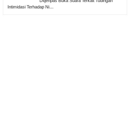
Ditjenpas Buka Suara Terkait Tudingan
Intimidasi Terhadap Ni…