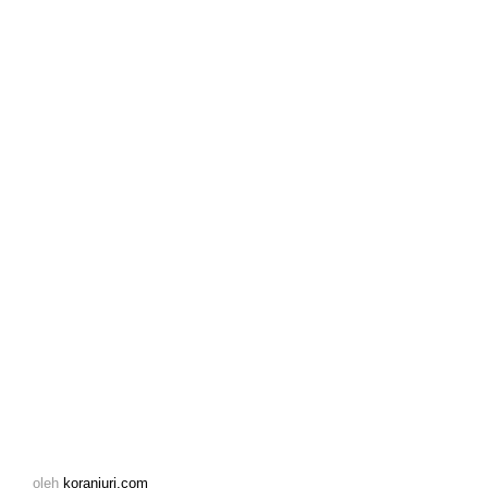
oleh
koranjuri.com