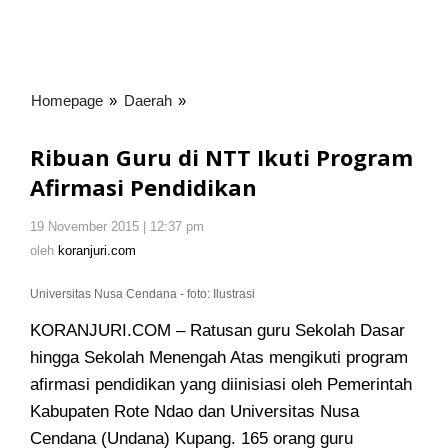
Homepage
»
Daerah
»
Ribuan
Guru
di
Ribuan Guru di NTT Ikuti Program
NTT
Afirmasi Pendidikan
Ikuti
Program
19 November 2015 | 12:37 pm
oleh
Afirmasi
koranjuri.com
oleh
koranjuri.com
Pendidikan
Universitas Nusa Cendana - foto: Ilustrasi
KORANJURI.COM – Ratusan guru Sekolah Dasar
hingga Sekolah Menengah Atas mengikuti program
afirmasi pendidikan
yang diinisiasi oleh Pemerintah
Kabupaten Rote Ndao dan Universitas Nusa
Cendana (Undana) Kupang. 165 orang guru