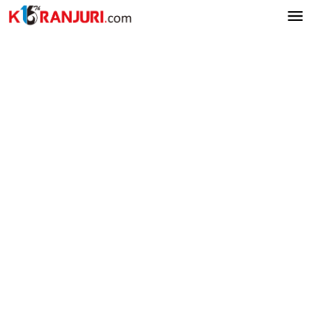
Lewati
ke
konten