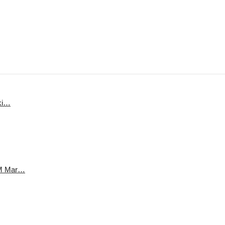
ki…
 M Mar…