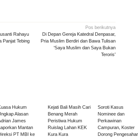
Pos berikutnya
Susanti Rahayu
Di Depan Gereja Katedral Denpasar,
 Panjat Tebing
Pria Muslim Berdiri dan Bawa Tulisan
‘Saya Muslim dan Saya Bukan
Teroris’
Kuasa Hukum
Kejati Bali Masih Cari
Soroti Kasus
Ungkap Alasan
Benang Merah
Nominee dan
Adrian James
Peristiwa Hukum
Perkawinan
Laporkan Mantan
Ruislag Lahan KEK
Campuran, Koster
Direksi PT MBI ke
Kura Kura
Dorong Pengesaha