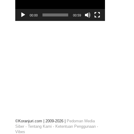
00:00
00:59
©Koranjuri.com | 2009-2026 |
Pedoman Media
Siber
·
Tentang Kami
·
Ketentuan Penggunaan
·
Vibes