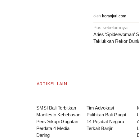
oleh
koranjuri.com
Navigasi
Pos sebelumnya
pos
Aries ‘Spiderwoman’ 
Taklukkan Rekor Dunia
ARTIKEL LAIN
SMSI Bali Terbitkan
Tim Advokasi
Manifesto Kebebasan
Pulihkan Bali Gugat
Pers Sikapi Gugatan
14 Pejabat Negara
Perdata 4 Media
Terkait Banjir
Daring