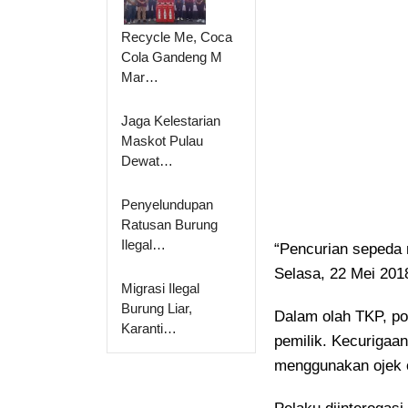
Recycle Me, Coca
Cola Gandeng M
Mar…
Jaga Kelestarian
Maskot Pulau
Dewat…
Penyelundupan
Ratusan Burung
Ilegal…
“Pencurian sepeda m
Selasa, 22 Mei 201
Migrasi Ilegal
Burung Liar,
Dalam olah TKP, pol
Karanti…
pemilik. Kecurigaa
menggunakan ojek o