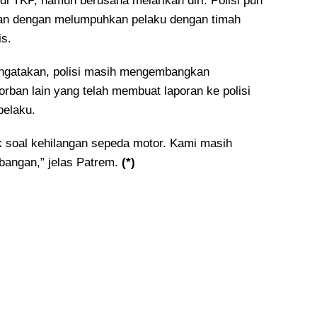
 di TKP, namun berusaha melarikan diri. Polisi pun
an dengan melumpuhkan pelaku dengan timah
is.
gatakan, polisi masih mengembangkan
rban lain yang telah membuat laporan ke polisi
pelaku.
 soal kehilangan sepeda motor. Kami masih
angan,” jelas Patrem.
(*)