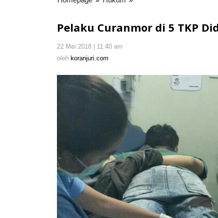
Curanmor
di
Pelaku Curanmor di 5 TKP Di
5
TKP
22 Mei 2018 | 11:40 am
oleh
Didor
koranjuri.com
oleh
koranjuri.com