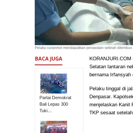
Pelaku curanmor mendapatkan perawatan setelah ditembus t
BACA JUGA
KORANJURI.COM – P
Selatan lantaran ne
bernama Irfansyah 
Pelaku tinggal di 
Denpasar. Kapolse
Partai Demokrat
Bali Lepas 300
menjelaskan Kanit
Tuki…
TKP sesaat setelah