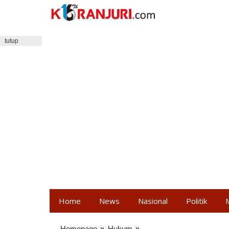
Lewati
ke
konten
tutup
Home
News
Nasional
Politik
Homepage
»
Hukum
»
Pelaku