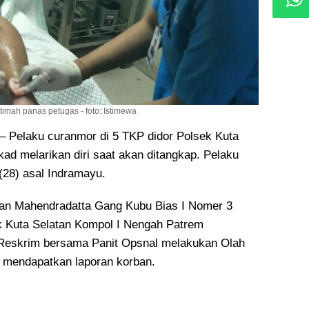
imah panas petugas - foto: Istimewa
elaku curanmor di 5 TKP didor Polsek Kuta
kad melarikan diri
saat akan ditangkap. Pelaku
(28) asal Indramayu.
jalan Mahendradatta Gang Kubu Bias I Nomer 3
k Kuta Selatan Kompol I Nengah Patrem
 Reskrim bersama Panit Opsnal melakukan Olah
 mendapatkan laporan korban.