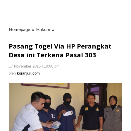
Homepage
»
Hukum
»
Pasang
Togel
Via
Pasang Togel Via HP Perangkat
HP
Desa ini Terkena Pasal 303
Perangkat
Desa
17 November 2016 | 10:00 pm
oleh
ini
koranjuri.com
oleh
koranjuri.com
Terkena
Pasal
303