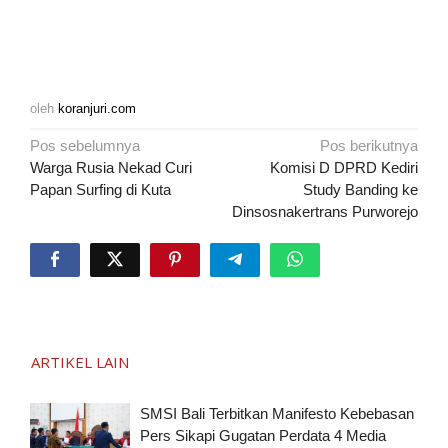
oleh
koranjuri.com
Navigasi
Pos sebelumnya
Pos berikutnya
pos
Warga Rusia Nekad Curi
Komisi D DPRD Kediri
Papan Surfing di Kuta
Study Banding ke
Dinsosnakertrans Purworejo
ARTIKEL LAIN
SMSI Bali Terbitkan Manifesto Kebebasan
Pers Sikapi Gugatan Perdata 4 Media