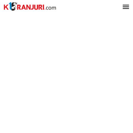
Lewati
ke
konten