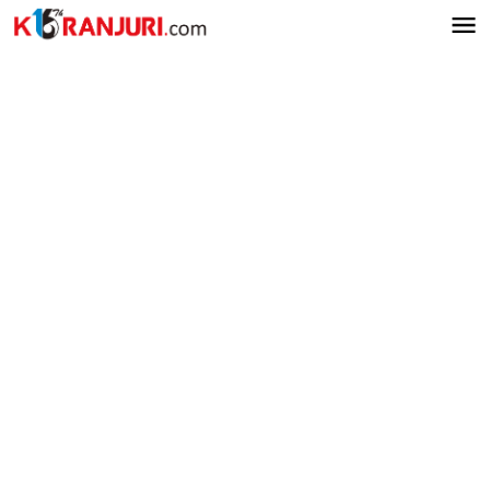
Lewati
ke
konten