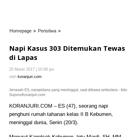
Homepage
»
Peristiwa
»
Napi
Kasus
303
Napi Kasus 303 Ditemukan Tewas
Ditemukan
di Lapas
Tewas
di
20 Maret 2017 | 10:08 pm
oleh
Lapas
koranjuri.com
oleh
koranjuri.com
Jenasah ES, narapidana yang meninggal, saat dibawa ambulans - foto:
Sujono/Koranjuri.com
KORANJURI.COM – ES (47), seorang napi
penghuni rumah tahanan kelas II B Kebumen
,
meninggal dunia, Senin (20/3).
Menurut Kapolsek Kebumen, Iptu Mardi, SH, MM,