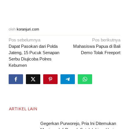
oleh
koranjuri.com
Navigasi
Pos sebelumnya
Pos berikutnya
pos
Dapat Pasokan dari Polda
Mahasiswa Papua di Bali
Jateng, 15 Pucuk Senapan
Demo Tolak Freeport
Serbu Diujicoba Polres
Kebumen
ARTIKEL LAIN
Gegerkan Purworejo, Pria Ini Ditemukan