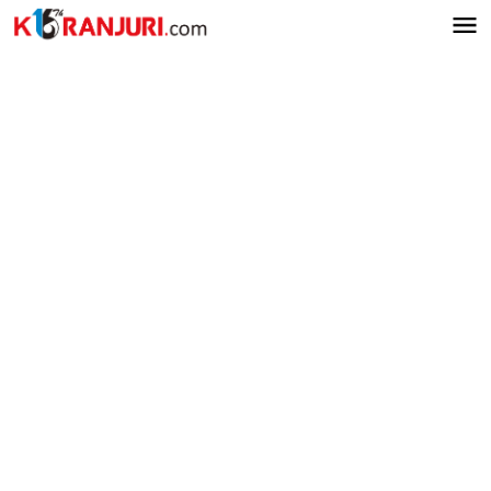
Lewati
ke
konten