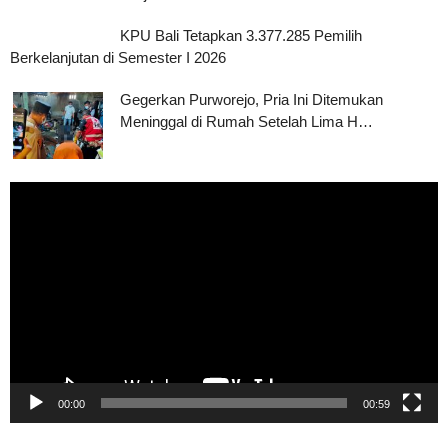
KPU Bali Tetapkan 3.377.285 Pemilih
Berkelanjutan di Semester I 2026
Gegerkan Purworejo, Pria Ini Ditemukan
Meninggal di Rumah Setelah Lima H…
Pemutar
Video
00:00
00:59