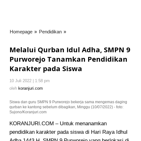
Homepage
»
Pendidikan
»
Melalui
Qurban
Idul
Melalui Qurban Idul Adha, SMPN 9
Adha,
Purworejo Tanamkan Pendidikan
SMPN
Karakter pada Siswa
9
Purworejo
Tanamkan
10 Juli 2022 | 1:58 pm
oleh
koranjuri.com
Pendidikan
oleh
koranjuri.com
Karakter
pada
Siswa dan guru SMPN 9 Purworejo bekerja sama mengemas daging
qurban ke kantong sebelum dibagikan, Minggu (10/07/2022) - foto:
Siswa
Sujono/Koranjuri.com
KORANJURI.COM – Untuk menanamkan
pendidikan karakter pada siswa di Hari Raya Idhul
Adha 1443 H, SMPN 9 Purworejo yang berlokasi di