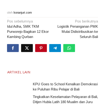
oleh
koranjuri.com
Navigasi
Pos sebelumnya
Pos berikutnya
pos
Idul Adha, SMK TKM
Logistik Penanganan PMK
Purworejo Bagikan 12 Ekor
Mulai Didistribusikan ke
Kambing Qurban
Seluruh Bali
ARTIKEL LAIN
KPU Goes to School Kenalkan Demokrasi
ke Puluhan Ribu Pelajar di Bali
Tingkatkan Keselamatan Pelayaran di Bali,
Ditjen Hubla Latih 180 Mualim dan Juru