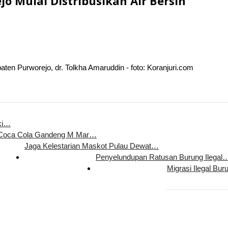
 Mulai Distribusikan Air Bersih
ten Purworejo, dr. Tolkha Amaruddin - foto: Koranjuri.com
ki…
 Coca Cola Gandeng M Mar…
Jaga Kelestarian Maskot Pulau Dewat…
Penyelundupan Ratusan Burung Ilegal
Migrasi Ilegal Bur