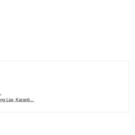
…
ung Liar, Karanti…