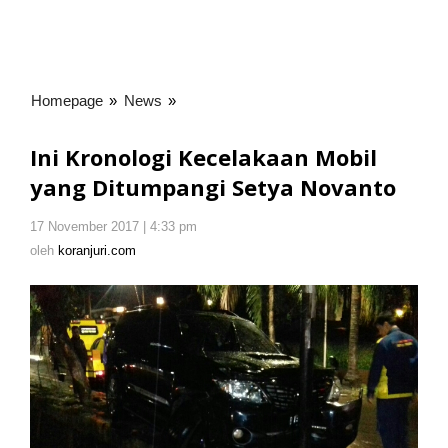
Homepage
»
News
»
Ini
Kronologi
Kecelakaan
Ini Kronologi Kecelakaan Mobil
Mobil
yang Ditumpangi Setya Novanto
yang
Ditumpangi
17 November 2017 | 4:33 pm
oleh
Setya
koranjuri.com
oleh
koranjuri.com
Novanto