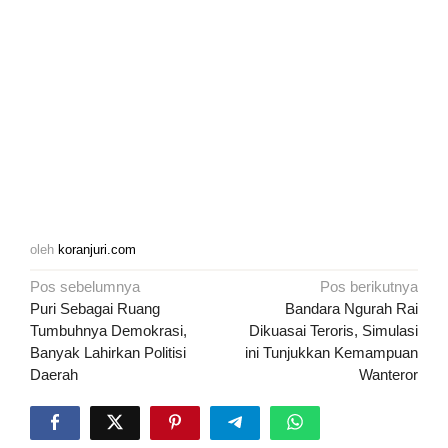
oleh
koranjuri.com
Navigasi
Pos sebelumnya
Pos berikutnya
pos
Puri Sebagai Ruang
Bandara Ngurah Rai
Tumbuhnya Demokrasi,
Dikuasai Teroris, Simulasi
Banyak Lahirkan Politisi
ini Tunjukkan Kemampuan
Daerah
Wanteror