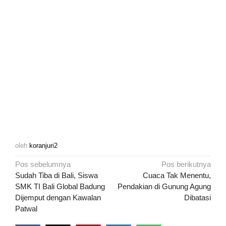
oleh
koranjuri2
Navigasi
Pos sebelumnya
Pos berikutnya
pos
Sudah Tiba di Bali, Siswa
Cuaca Tak Menentu,
SMK TI Bali Global Badung
Pendakian di Gunung Agung
Dijemput dengan Kawalan
Dibatasi
Patwal