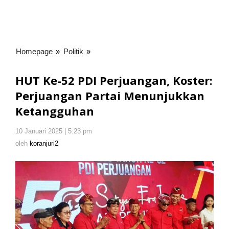
Homepage
»
Politik
»
HUT
Ke-
52
HUT Ke-52 PDI Perjuangan, Koster:
PDI
Perjuangan Partai Menunjukkan
Perjuangan,
Ketangguhan
Koster:
Perjuangan
Partai
10 Januari 2025 | 5:23 pm
oleh
Menunjukkan
koranjuri2
oleh
koranjuri2
Ketangguhan