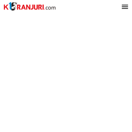
Lewati
ke
konten