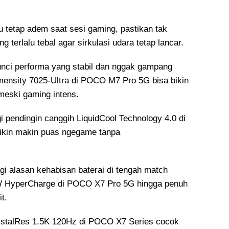
 tetap adem saat sesi gaming, pastikan tak
g terlalu tebal agar sirkulasi udara tetap lancar.
nci performa yang stabil dan nggak gampang
imensity 7025-Ultra di POCO M7 Pro 5G bisa bikin
meski gaming intens.
 pendingin canggih LiquidCool Technology 4.0 di
kin makin puas ngegame tanpa
gi alasan kehabisan baterai di tengah match
0W HyperCharge di POCO X7 Pro 5G hingga penuh
t.
talRes 1.5K 120Hz di POCO X7 Series cocok