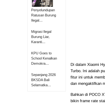
Penyelundupan
Ratusan Burung
Ilegal…
Migrasi Ilegal
Burung Liar,
Karanti…
KPU Goes to
School Kenalkan
Demokra…
Di dalam Xiaomi Hy
Turbo. Ini adalah 
Sepanjang 2026
fitur ini untuk me
BKSDA Bali
dan mengaktifkan m
Selamatka…
Bahkan di POCO X7 
bikin frame rate st