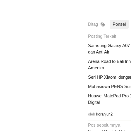
Ditag
Ponsel
Posting Terkait
Samsung Galaxy A07 
dan Anti Air
Arena Road to Bali Inn
Amerika
Seri HP Xiaomi dengan
Mahasiswa PENS Sura
Huawei MatePad Pro 12.
Digital
oleh
koranjuri2
Navigasi
Pos sebelumnya