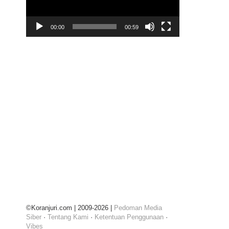
00:00
00:59
©Koranjuri.com | 2009-2026 |
Pedoman Media
Siber
·
Tentang Kami
·
Ketentuan Penggunaan
·
Vibes