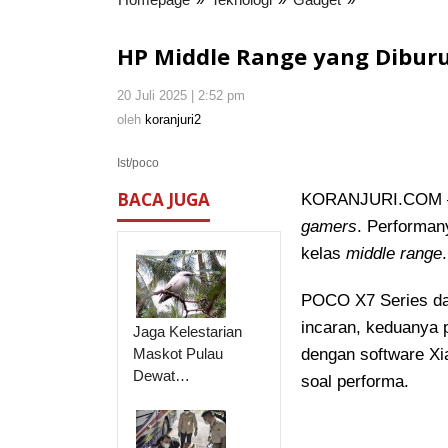
Middle
Range
HP Middle Range yang Dibur
yang
Diburu
20 Juli 2025 | 2:52 pm
oleh
Para
koranjuri2
oleh
koranjuri2
Gamers
Ist/poco
BACA JUGA
KORANJURI.COM – Du
gamers
. Performan
kelas
middle range
.
POCO X7 Series dan
incaran, keduanya 
Jaga Kelestarian
Maskot Pulau
dengan software Xi
Dewat…
soal performa.