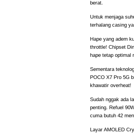
berat.
Untuk menjaga suhu
terhalang casing yan
Hape yang adem ku
throttle! Chipset D
hape tetap optimal 
Sementara teknologi
POCO X7 Pro 5G bi
khawatir overheat!
Sudah nggak ada la
penting. Refuel 9
cuma butuh 42 meni
Layar AMOLED Crys