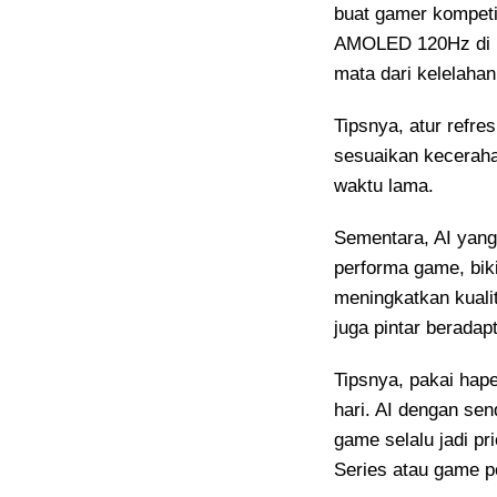
buat gamer kompetit
AMOLED 120Hz di P
mata dari kelelahan
Tipsnya, atur refre
sesuaikan keceraha
waktu lama.
Sementara, AI yang
performa game, bik
meningkatkan kuali
juga pintar beradapt
Tipsnya, pakai hape
hari. AI dengan se
game selalu jadi p
Series atau game p