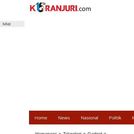
Lewati
ke
konten
tutup
Home
News
Nasional
Politik
Homepage
»
Teknologi
»
Gadget
»
HP