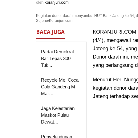
koranjuri.com
oleh
koranjuri.com
Jateng
ke-
Kegiatan donor darah menyambut HUT Bank Jateng ke 54, di 
54
Sujono/Koranjuri.com
BACA JUGA
KORANJURI.COM – K
(4/4), mengawali r
Jateng ke-54
, yang
Partai Demokrat
Donor darah ini, m
Bali Lepas 300
yang berlangsung di
Tuki…
Menurut Heri Nungg
Recycle Me, Coca
Cola Gandeng M
kegiatan donor dar
Mar…
Jateng terhadap s
Jaga Kelestarian
Maskot Pulau
Dewat…
Penyelundupan