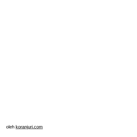
oleh
koranjuri.com