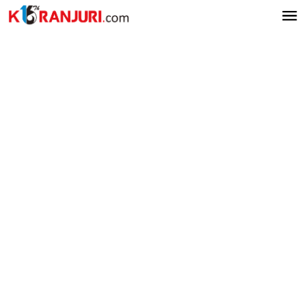
Lewati
ke
konten