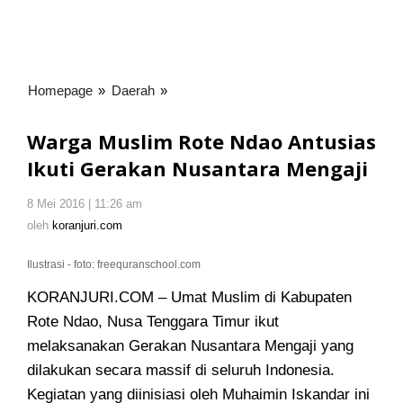
Homepage
»
Daerah
»
Warga
Muslim
Rote
Warga Muslim Rote Ndao Antusias
Ndao
Ikuti Gerakan Nusantara Mengaji
Antusias
Ikuti
8 Mei 2016 | 11:26 am
oleh
Gerakan
koranjuri.com
oleh
koranjuri.com
Nusantara
Mengaji
Ilustrasi - foto: freequranschool.com
KORANJURI.COM – Umat Muslim di Kabupaten
Rote Ndao, Nusa Tenggara Timur ikut
melaksanakan Gerakan Nusantara Mengaji yang
dilakukan secara massif di seluruh Indonesia
.
Kegiatan yang diinisiasi oleh Muhaimin Iskandar ini