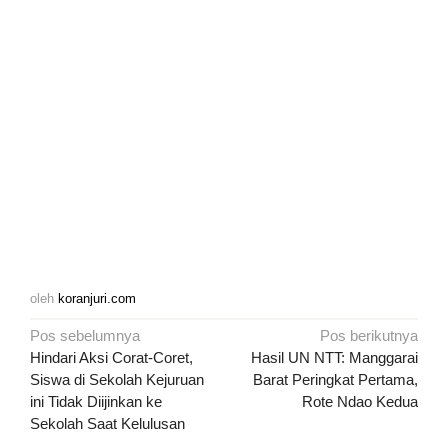
oleh
koranjuri.com
Navigasi
Pos sebelumnya
Pos berikutnya
pos
Hindari Aksi Corat-Coret,
Hasil UN NTT: Manggarai
Siswa di Sekolah Kejuruan
Barat Peringkat Pertama,
ini Tidak Diijinkan ke
Rote Ndao Kedua
Sekolah Saat Kelulusan