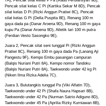
7A), Pencak silat kelas F Pa (Rado Ferdiansyah 9B),
Pencak silat kelas C Pi (Kartika Sekar M 8D), Pencak
silat kelas D Pi (Rizki Anggun Pratiwi 8C), Pencak
silat kelas G Pi (Della Puspita 8E), Renang 100 m
gaya dada pa (Danar Aroena 9D), Renang 100 m gaya
kupu Pa (Danar Aroena 9D), Atletik lari 100 m putra
(Ferdian Vesto Sasongko 9E).
Juara 2, Pencak silat seni tunggal Pi (Rizki Anggun
Pratiwi 8C), Renang 100 m gaya dada Pa (Lanang Aji
Pangestu 9F), Kempo Embu pasangan campuran
(Balqis Nuriani Putri 8A), Kempo nomor Tandoku
(Balqis Nuriani Putri 8A), Taekwondo under 42 kg Pi
(Niken Ilma Rizka Adelia 7C).
Juara 3, Bulutangkis tunggal Pa (Viki Alfatin 7D),
Taekwondo under 42 Pi (Shafa Naura Hapsari 8B),
Taekwondo under 42 Pa (Nurman Satrio Adiguno 8D),
Taekwondo under 45 Pa (Aprilia Rizky Kurniawan 8B),