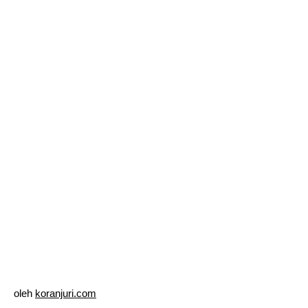
oleh
koranjuri.com