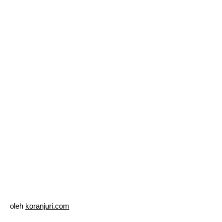
oleh
koranjuri.com