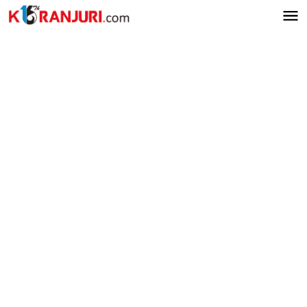
Lewati
ke
konten