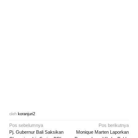
oleh
koranjuri2
Navigasi
Pos sebelumnya
Pos berikutnya
pos
Pj. Gubernur Bali Saksikan
Monique Marten Laporkan