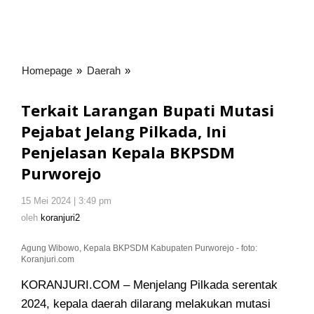
Homepage
»
Daerah
»
Terkait
Larangan
Bupati
Terkait Larangan Bupati Mutasi
Mutasi
Pejabat Jelang Pilkada, Ini
Pejabat
Penjelasan Kepala BKPSDM
Jelang
Pilkada,
Purworejo
Ini
Penjelasan
15 Mei 2024 | 3:49 pm
oleh
Kepala
koranjuri2
oleh
koranjuri2
BKPSDM
Purworejo
Agung Wibowo, Kepala BKPSDM Kabupaten Purworejo - foto:
Koranjuri.com
KORANJURI.COM – Menjelang Pilkada serentak
2024, kepala daerah dilarang melakukan mutasi