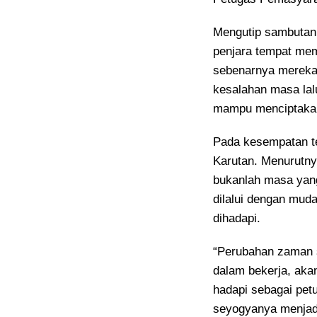
Mengutip sambuta
penjara tempat me
sebenarnya mereka
kesalahan masa la
mampu menciptakan
Pada kesempatan t
Karutan. Menurutny
bukanlah masa yan
dilalui dengan mud
dihadapi.
“Perubahan zaman s
dalam bekerja, aka
hadapi sebagai petu
seyogyanya menjad