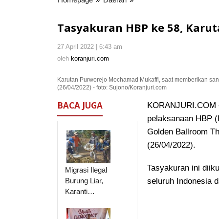
HBP
ke
Tasyakuran HBP ke 58, Karut
58,
Karutan
27 April 2022 | 6:43 am
oleh
Purworejo
koranjuri.com
oleh
koranjuri.com
Santuni
Anak
Karutan Purworejo Mochamad Mukaffi, saat memberikan sant
Yatim
(26/04/2022) - foto: Sujono/Koranjuri.com
BACA JUGA
KORANJURI.COM – 
pelaksanaan HBP (H
Golden Ballroom Th
(26/04/2022).
Tasyakuran ini diik
Migrasi Ilegal
Burung Liar,
seluruh Indonesia d
Karanti…