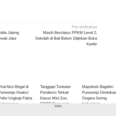
Pos berikutnya
lda Jateng
Masih Berstatus PPKM Level 2,
ati Jalur
Sekolah di Bali Belum Diijinkan Buka
Kantin
iral Aksi Begal di
Tanggapi Tuntutan
Mapolsek Bagelen
Purworejo Hoaks!
Pendemo Terkait
Purworejo Direlokas
olisi Ungkap Fakta
Kasus Mini Zoo,
Gegara Sering
Sebenarnya
DPRD Purworejo
Kebanjiran
tutup
Tegaskan Ini