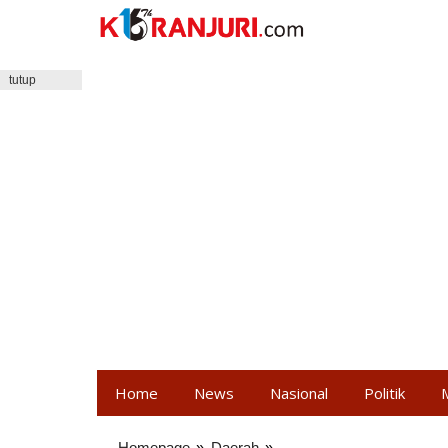
Lewati
ke
konten
tutup
Home
News
Nasional
Politik
Homepage
»
Daerah
»
Tasyakuran