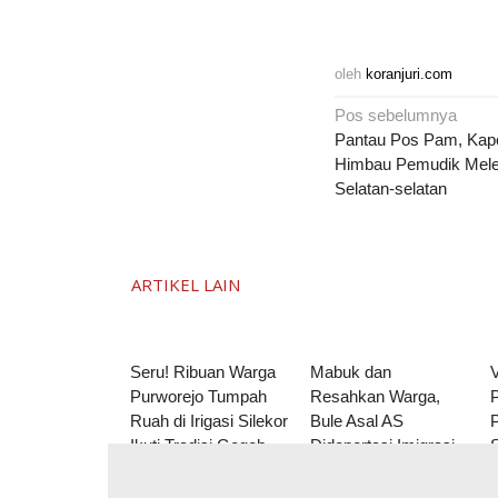
oleh
koranjuri.com
Navigasi
Pos sebelumnya
pos
Pantau Pos Pam, Kapo
Himbau Pemudik Melew
Selatan-selatan
ARTIKEL LAIN
Seru! Ribuan Warga
Mabuk dan
V
Purworejo Tumpah
Resahkan Warga,
Ruah di Irigasi Silekor
Bule Asal AS
P
Ikuti Tradisi Gogoh
Dideportasi Imigrasi
Ikan
Sukabumi