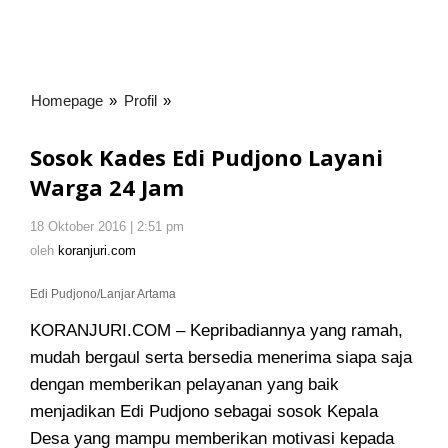
Homepage
»
Profil
»
Sosok
Kades
Edi
Sosok Kades Edi Pudjono Layani
Pudjono
Warga 24 Jam
Layani
Warga
18 Oktober 2016 | 2:51 pm
oleh
24
koranjuri.com
oleh
koranjuri.com
Jam
Edi Pudjono/Lanjar Artama
KORANJURI.COM – Kepribadiannya yang ramah,
mudah bergaul serta bersedia menerima siapa saja
dengan memberikan pelayanan yang baik
menjadikan Edi Pudjono sebagai sosok Kepala
Desa yang mampu memberikan motivasi kepada