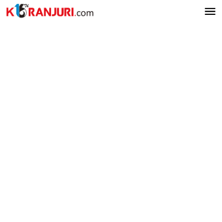
Lewati
ke
konten