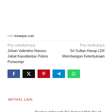
oleh
koranjuri.com
Navigasi
Pos sebelumnya
Pos berikutnya
pos
Johan Valentino Nanuru
Sri Sultan Harap LDII
Jabat Kasatlantas Polres
Membangun Keterbukaan
Purworejo
ARTIKEL LAIN