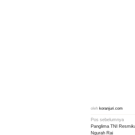
oleh
koranjuri.com
Navigasi
Pos sebelumnya
pos
Panglima TNI Resmika
Ngurah Rai