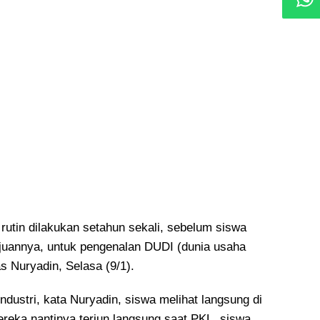
 rutin dilakukan setahun sekali, sebelum siswa
juannya, untuk pengenalan DUDI (dunia usaha
las Nuryadin, Selasa (9/1).
dustri, kata Nuryadin, siswa melihat langsung di
ereka nantinya terjun langsung saat PKL, siswa