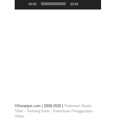
00:00
00:59
©Koranjuri.com | 2009-2026 |
Pedoman Media
Siber
·
Tentang Kami
·
Ketentuan Penggunaan
·
Vibes