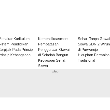
Menakar Kurikulum
Kemendikdasmen:
Sehari Tanpa Gawa
Sistem Pendidikan
Pembatasan
Siswa SDN 2 Wirun
erpijak Pada Prinsip
Penggunaan Gawai
di Purworejo
Prinsip Kebangsaan
di Sekolah Bangun
Hidupkan Permaina
Kebiasaan Sehat
Tradisional
Siswa
tutup