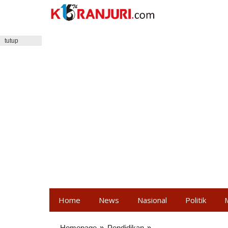
Lewati
ke
konten
tutup
Home
News
Nasional
Politik
Homepage
»
Pendidikan
»
Siswa