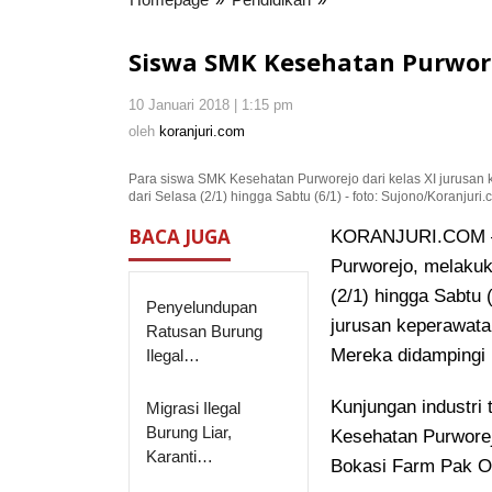
SMK
Kesehatan
Siswa SMK Kesehatan Purwor
Purworejo
Lakukan
10 Januari 2018 | 1:15 pm
oleh
Kunjungan
koranjuri.com
oleh
koranjuri.com
Industri
Para siswa SMK Kesehatan Purworejo dari kelas XI jurusan k
dari Selasa (2/1) hingga Sabtu (6/1) - foto: Sujono/Koranjuri
BACA JUGA
KORANJURI.COM – 
Purworejo, melakuka
(2/1) hingga Sabtu 
Penyelundupan
jurusan keperawatan
Ratusan Burung
Mereka didampingi 
Ilegal…
Kunjungan industri
Migrasi Ilegal
Burung Liar,
Kesehatan Purworej
Karanti…
Bokasi Farm Pak Ol